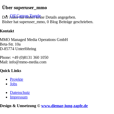
Zum
Über
superuser_mmo
Inhalt
Off Canvas Toggle
springen
Der Autor hat bisher keine Details angegeben.
Bisher hat superuser_mmo, 0 Blog Beiträge geschrieben.
Kontakt
MMO Managed Media Operations GmbH
Beta-Str. 10a
D-85774 Unterföhring
Phone: +49 (0)8131 360 1050
Mail: info@mmo-media.com
Quick Links
Projekte
Jobs
Datenschutz
Impressum
Design & Umsetzung ©
www.diemar-jung-zapfe.de