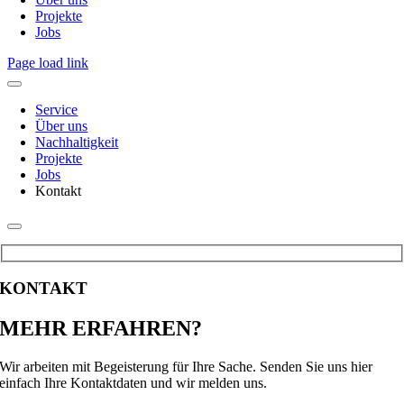
Projekte
Jobs
Page load link
Service
Über uns
Nachhaltigkeit
Projekte
Jobs
Kontakt
KONTAKT
MEHR ERFAHREN?
Wir arbeiten mit Begeisterung für Ihre Sache. Senden Sie uns hier
einfach Ihre Kontaktdaten und wir melden uns.