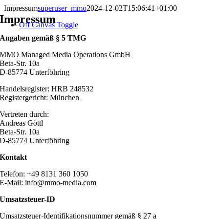
Zum
Impressum
superuser_mmo
2024-12-02T15:06:41+01:00
Inhalt
Impressum
Off Canvas Toggle
springen
Angaben gemäß § 5 TMG
MMO Managed Media Operations GmbH
Beta-Str. 10a
D-85774 Unterföhring
Handelsregister: HRB 248532
Registergericht: München
Vertreten durch:
Andreas Göttl
Beta-Str. 10a
D-85774 Unterföhring
Kontakt
Telefon: +49 8131 360 1050
E-Mail: info@mmo-media.com
Umsatzsteuer-ID
Umsatzsteuer-Identifikationsnummer gemäß § 27 a