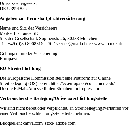
Umsatzsteuergesetz:
DE323991825
Angaben zur Berufs­haftpflicht­versicherung
Name und Sitz des Versicherers:
Markel Insurance SE
Sitz der Gesellschaft: Sophienstr. 26, 80333 München
Tel: +49 (0)89 8908316 – 50 / service@markel.de / www.markel.de
Geltungsraum der Versicherung:
Europaweit
EU-Streitschlichtung
Die Europäische Kommission stellt eine Plattform zur Online-
Streitbeilegung (OS) bereit: https://ec.europa.eu/consumers/odr/.
Unsere E-Mail-Adresse finden Sie oben im Impressum.
Verbraucher­streit­beilegung/Universal­schlichtungs­stelle
Wir sind nicht bereit oder verpflichtet, an Streitbeilegungsverfahren vor
einer Verbraucherschlichtungsstelle teilzunehmen.
Bildquellen: canva.com, stock.adobe.com