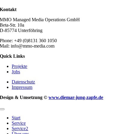
Kontakt
MMO Managed Media Operations GmbH
Beta-Str. 10a
D-85774 Unterföhring
Phone: +49 (0)8131 360 1050
Mail: info@mmo-media.com
Quick Links
Projekte
Jobs
Datenschutz
Impressum
Design & Umsetzung ©
www.diemar-jung-zapfe.de
Toggle
Navigation
Start
Service
Service2
Über uns