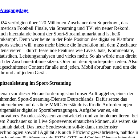
Ausgangslage
024 verfolgten über 120 Millionen Zuschauer den Superbowl, das
merican Football-Finale, via Streaming und TV: ein neuer Rekord.
uch hierzulande boomt der Sport-Streamingmarkt und ist heiß
mkämpft. Denn wer heute in der Pole-Position des digitalen Plattform-
ports stehen will, muss mehr bieten: die Interaktion mit dem Zuschauer
ntensivieren – durch fesselnde Features wie Live-Chats, Kommentare,
tatistiken, Leistungsanalysen und vieles mehr. So als würde man direkt
uf der Zuschauertribüne sitzen. Oder mit dem Sportreporter reden. Also
ugeschnittener Content für alle und jeden. Mobil abrufbar, rund um die
hr und auf jedem Gerät.
pitzenleistung im Sport-Streaming
enau vor dieser Herausforderung stand unser Auftraggeber, einer der
ührenden Sport-Streaming-Dienste Deutschlands. Dafür setzte das
nternehmen auf das tiefe MMO-Verständniss für die Anforderungen
eitgemäßer digitaler Sportübertragungen. Aufgabe war es, ein
nnovatives Broadcast-System zu entwickeln und zu implementieren, bei
em Zuschauer so in Live-Sportevents eintauchen können, als wären sie
autnah dabei. Das neue Sendesystem soll-te dank modernster
echnologien sowohl Agilität als auch Effizienz gewährleisten, nahtlos i
or-handene Plattformen wie IPTV, OTT und Online-Dienste integriert